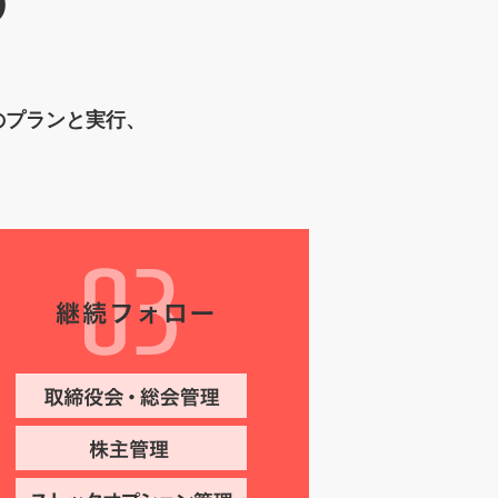
のプランと実行、
。