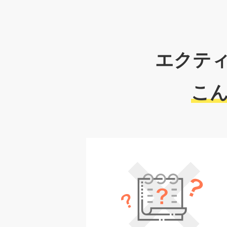
エクテ
こ